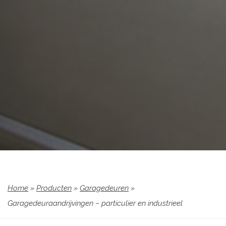
Home
»
Producten
»
Garagedeuren
»
Garagedeuraandrijvingen – particulier en industrieel