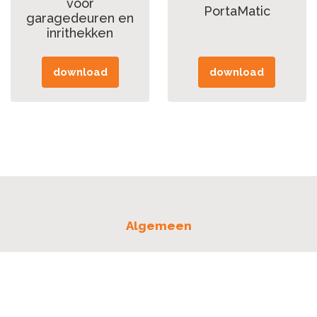
voor
PortaMatic
garagedeuren en
inrithekken
download
download
Algemeen
Over ons
Nieuws & projecten
Contact